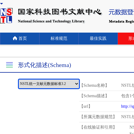
首页
标准规范
最佳实践
形式
形式化描述(Schema)
【Schema名称】
NST
【Schema描述】
包含1个
【url】
http://
【所属元数据规范】
NST
【在线验证和引用】
N
Schema