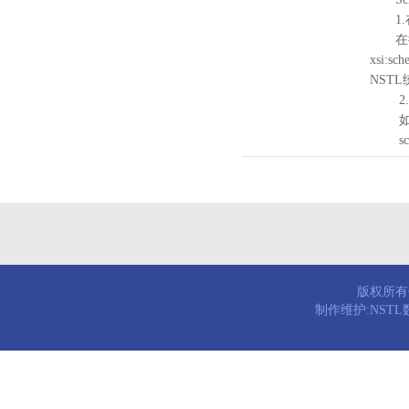
1.
在待验证的
xsi:sc
NST
2.
如需引
schema
版权所有© 
制作维护:NST