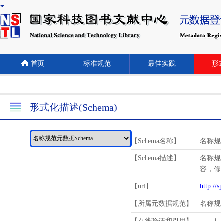
首页
标准规范
最佳实践
形式
形式化描述(Schema)
【Schema名称】
名称规
【Schema描述】
名称规
容，修
【url】
http://
【所属元数据规范】
名称规
【在线验证和引用】
1.