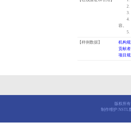
2.
3.
4
容。
5
【样例数据】
机构规
贡献者
项目规
版权所有© 
制作维护:NST