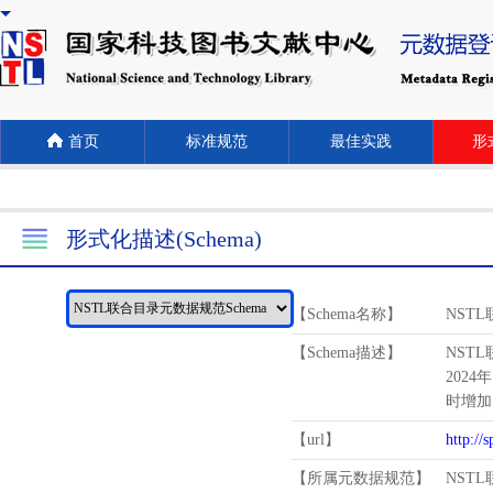
首页
标准规范
最佳实践
形式
形式化描述(Schema)
【Schema名称】
NST
【Schema描述】
NST
2024
时增加
【url】
http://
【所属元数据规范】
NST