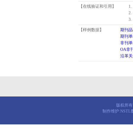
【在线验证和引用】
1
2
3
【样例数据】
期刊品
期刊单
非刊单
OA非
沿革关
版权所有© 
制作维护:NST