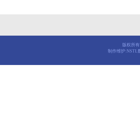
版权所有© 
制作维护:NST