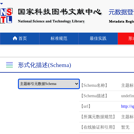
首页
标准规范
最佳实践
形式
形式化描述(Schema)
【Schema名称】
主题标
【Schema描述】
undefi
【url】
http://
【所属元数据规范】
主题标
【在线验证和引用】
暂无