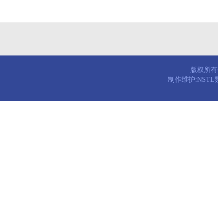
版权所有© 
制作维护:NST