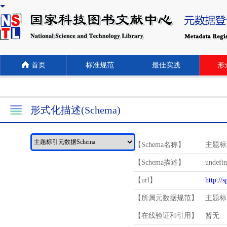
首页
标准规范
最佳实践
形式
形式化描述(Schema)
【Schema名称】
主题标
【Schema描述】
undefi
【url】
http://
【所属元数据规范】
主题标
【在线验证和引用】
暂无