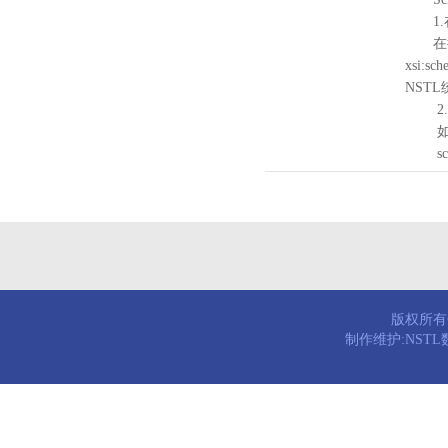
1.
在待验证的
xsi:sc
NST
2.
如需引
schema
版权所有© 
制作维护:NST