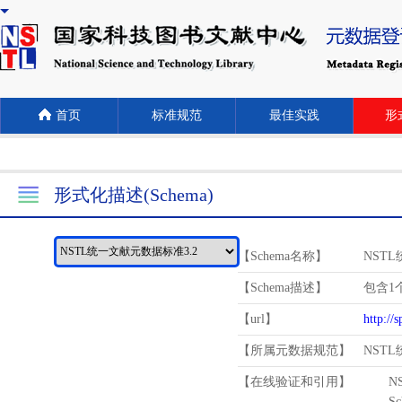
首页
标准规范
最佳实践
形式
形式化描述(Schema)
【Schema名称】
NST
【Schema描述】
包含1个
【url】
http://
【所属元数据规范】
NST
【在线验证和引用】
N
Schema