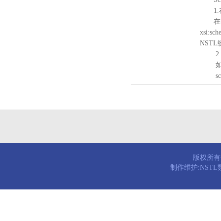
1.
在待验证的
xsi:sc
NST
2.
如需引
schema
版权所有© 
制作维护:NST