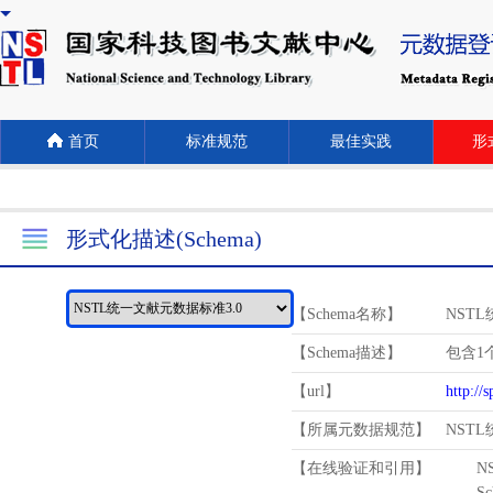
首页
标准规范
最佳实践
形式
形式化描述(Schema)
【Schema名称】
NST
【Schema描述】
包含1个
【url】
http://
【所属元数据规范】
NST
【在线验证和引用】
N
Schema