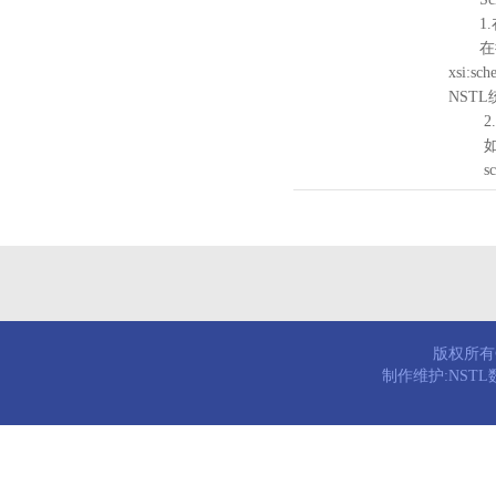
1.
在待验证的
xsi:sc
NST
2.
如需引
schema
版权所有© 
制作维护:NST