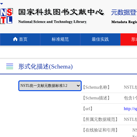
首页
标准规范
最佳实践
形式
形式化描述(Schema)
【Schema名称】
NST
【Schema描述】
包含1个
【url】
http://
【所属元数据规范】
NST
【在线验证和引用】
N
Schema