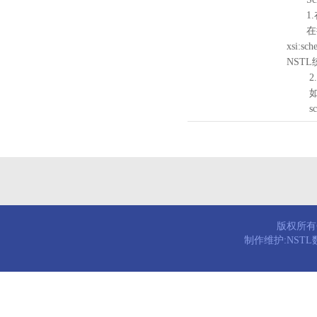
1.
在待验证的
xsi:sc
NST
2.
如需引
schema
版权所有© 
制作维护:NST