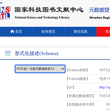
首页
标准规范
最佳实践
形式
形式化描述(Schema)
【Schema名称】
NST
【Schema描述】
包含1个
【url】
http://
【所属元数据规范】
NST
【在线验证和引用】
N
Schema