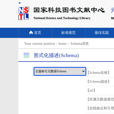
首页
标准规范
最佳实践
Your current position：
home
>
Schema浏览
形式化描述(Schema)
【Schema名称】
【Schema描述】
【url】
【所属元数据规
【在线验证和引