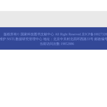
版权所有© 国家科技图书文献中心 All Right Reserved.京ICP备1002732
维护:NSTL数据研究管理中心 地址：北京中关村北四环西路33号 邮政编号：
当前访问次数:19852886