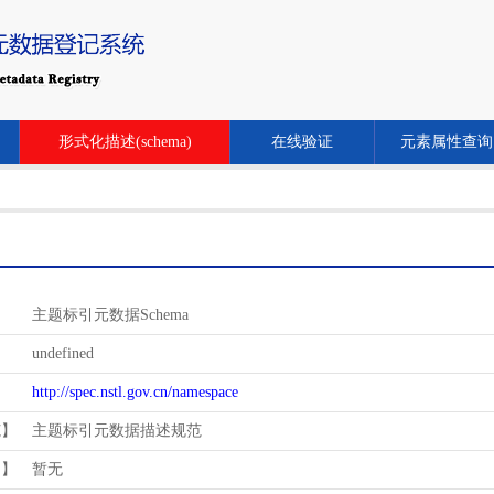
形式化描述(schema)
在线验证
元素属性查询
主题标引元数据Schema
undefined
http://spec.nstl.gov.cn/namespace
范】
主题标引元数据描述规范
用】
暂无