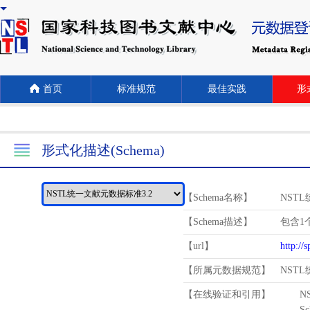
首页
标准规范
最佳实践
形式
形式化描述(Schema)
【Schema名称】
NST
【Schema描述】
包含1个
【url】
http://
【所属元数据规范】
NST
【在线验证和引用】
N
Schema