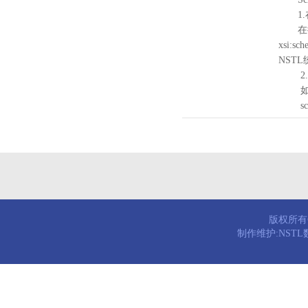
1.
在待验证的
xsi:sc
NST
2.
如需引
schema
版权所有© 
制作维护:NST