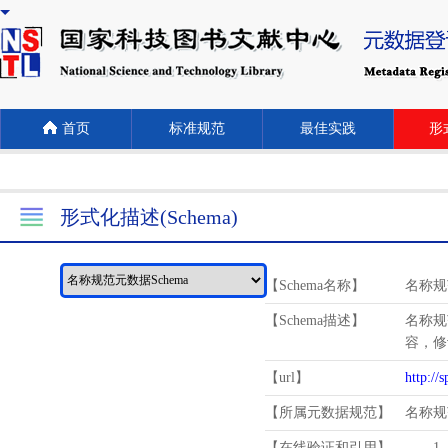
首页
标准规范
最佳实践
形式
形式化描述(Schema)
【Schema名称】
名称规
【Schema描述】
名称规
容，修
【url】
http://
【所属元数据规范】
名称规
【在线验证和引用】
1.