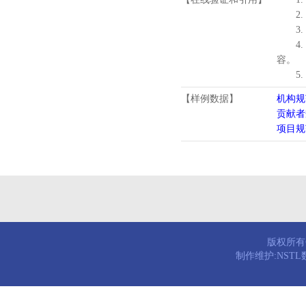
2.
3.
4
容。
5
【样例数据】
机构规
贡献者
项目规
版权所有© 
制作维护:NST