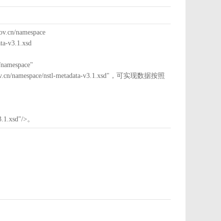
cn/namespace
a-v3.1.xsd
mespace"
nstl.gov.cn/namespace/nstl-metadata-v3.1.xsd"，可实现数据按照
3.1.xsd"/>。