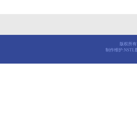
版权所有© 
制作维护:NST