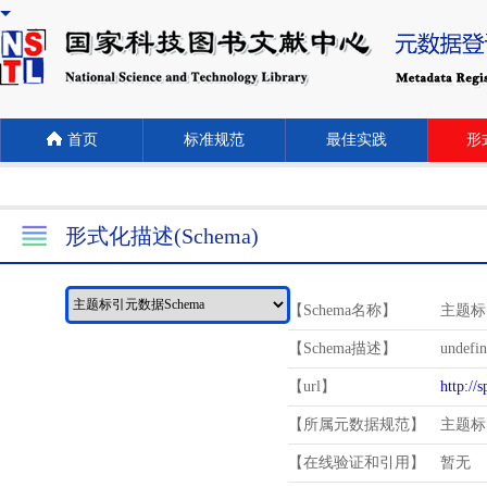
首页
标准规范
最佳实践
形式
形式化描述(Schema)
【Schema名称】
主题标
【Schema描述】
undefi
【url】
http://
【所属元数据规范】
主题标
【在线验证和引用】
暂无