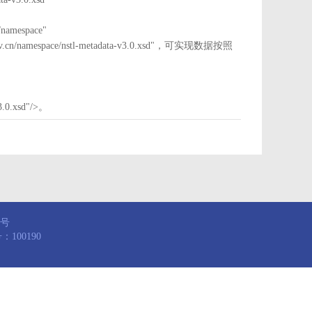
mespace"
nstl.gov.cn/namespace/nstl-metadata-v3.0.xsd"，可实现数据按照
3.0.xsd"/>。
8号
100190