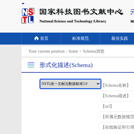
首页
标准规范
最佳实践
Your current position：
home
>
Schema浏览
形式化描述(Schema)
【Schema名称】
【Schema描述】
【url】
【所属元数据规
【在线验证和引