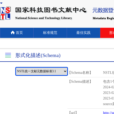
首页
标准规范
最佳实践
形式
形式化描述(Schema)
【Schema名称】
NST
【Schema描述】
包含1个
2024-
2023-
2023-
sour
【url】
http://