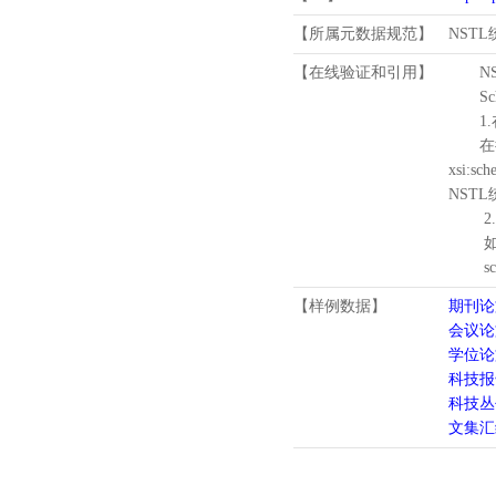
【所属元数据规范】
NST
【在线验证和引用】
N
Schema
1.
在待验证的
xsi:sc
NST
2.
如需引
schema
【样例数据】
期刊论
会议论
学位论
科技报
科技丛
文集汇