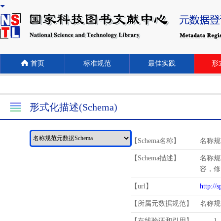
首页
标准规范
最佳实践
形式
形式化描述(Schema)
【Schema名称】
名称规
【Schema描述】
名称规
容，修
【url】
http://
【所属元数据规范】
名称规
【在线验证和引用】
1.