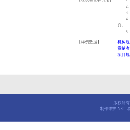
2.
3.
4
容。
5
【样例数据】
机构规
贡献者
项目规
版权所有© 
制作维护:NST