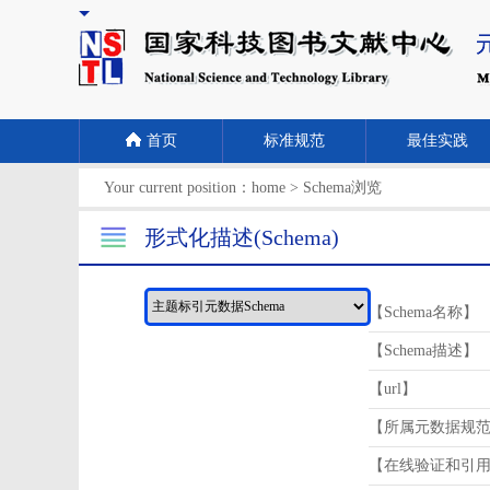
首页
标准规范
最佳实践
Your current position：
home
>
Schema浏览
形式化描述(Schema)
【Schema名称】
【Schema描述】
【url】
【所属元数据规
【在线验证和引