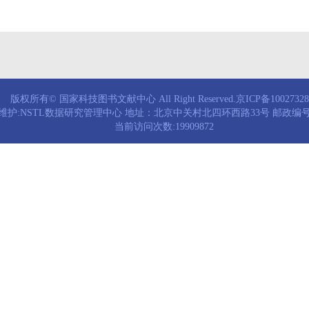
版权所有© 国家科技图书文献中心 All Right Reserved.京ICP备1002732
维护:NSTL数据研究管理中心 地址：北京中关村北四环西路33号 邮政编号：
当前访问次数:19909872