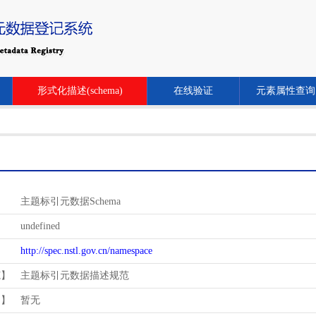
形式化描述(schema)
在线验证
元素属性查询
主题标引元数据Schema
undefined
http://spec.nstl.gov.cn/namespace
范】
主题标引元数据描述规范
用】
暂无