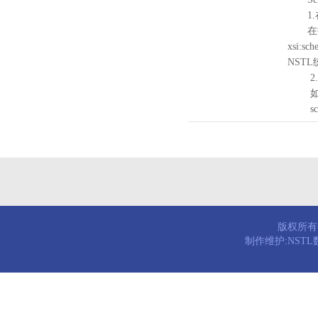
1.
在待验证的
xsi:sc
NST
2.
如需引
schema
版权所有© 
制作维护:NST