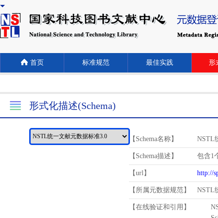
首页
标准规范
最佳实践
形式
形式化描述(Schema)
【Schema名称】
NST
【Schema描述】
包含1个
【url】
http://
【所属元数据规范】
NST
【在线验证和引用】
N
Schema