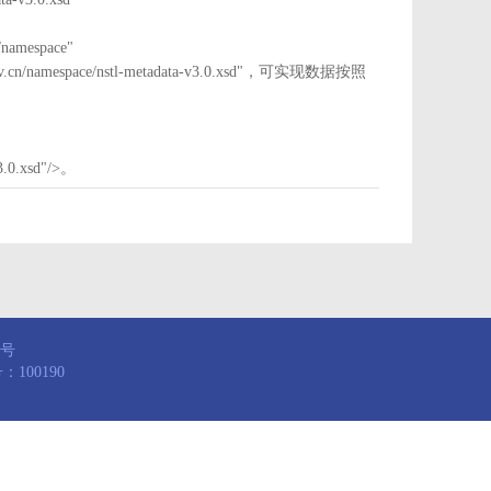
mespace"
nstl.gov.cn/namespace/nstl-metadata-v3.0.xsd"，可实现数据按照
3.0.xsd"/>。
8号
100190