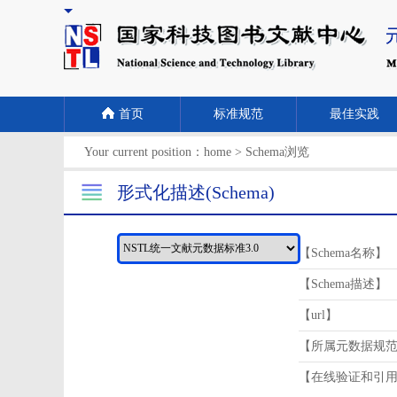
首页
标准规范
最佳实践
Your current position：
home
>
Schema浏览
形式化描述(Schema)
【Schema名称】
【Schema描述】
【url】
【所属元数据规
【在线验证和引