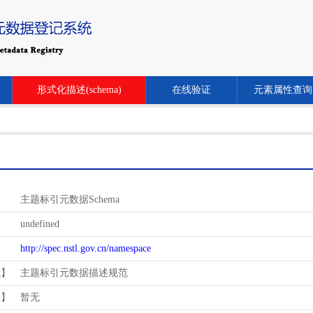
形式化描述(schema)
在线验证
元素属性查询
主题标引元数据Schema
undefined
http://spec.nstl.gov.cn/namespace
范】
主题标引元数据描述规范
用】
暂无