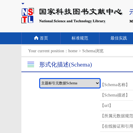
首页
标准规范
最佳实践
Your current position：
home
>
Schema浏览
形式化描述(Schema)
【Schema名称】
【Schema描述】
【url】
【所属元数据规
【在线验证和引