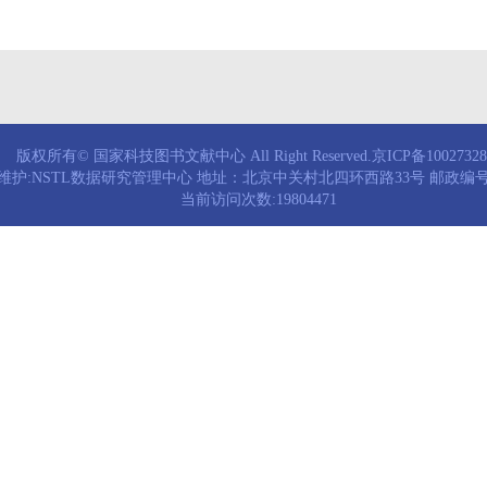
版权所有© 国家科技图书文献中心 All Right Reserved.京ICP备1002732
维护:NSTL数据研究管理中心 地址：北京中关村北四环西路33号 邮政编号：
当前访问次数:19804471