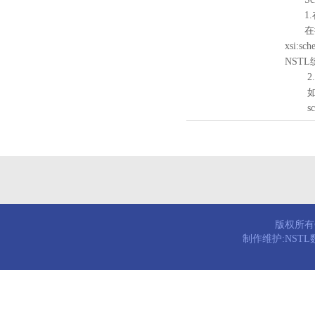
1.
在待验证的
xsi:sc
NST
2.
如需引
schema
版权所有© 
制作维护:NST