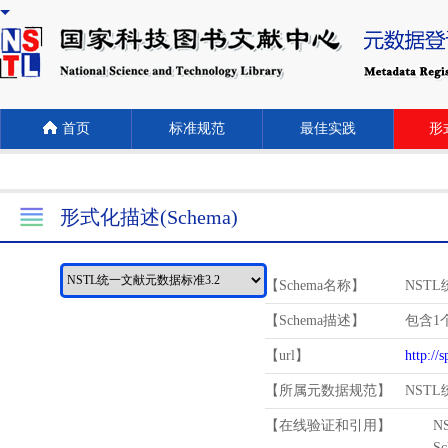
首页
标准规范
最佳实践
形式
形式化描述(Schema)
【Schema名称】
NST
【Schema描述】
包含1个
【url】
http://
【所属元数据规范】
NST
【在线验证和引用】
N
Schema