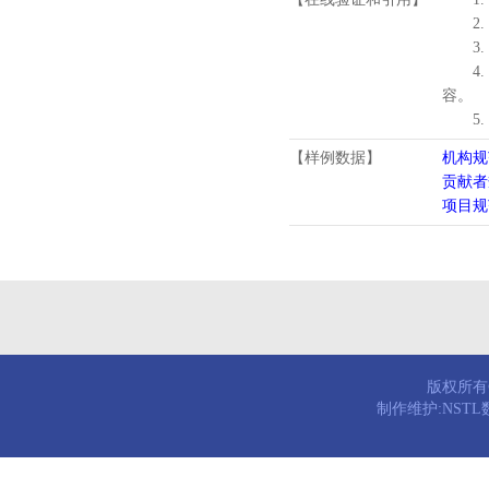
2.
3.
4
容。
5
【样例数据】
机构规
贡献者
项目规
版权所有© 
制作维护:NST