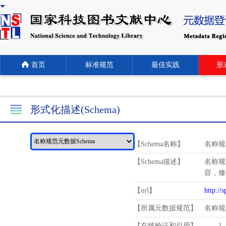
首页
标准规范
最佳实践
形式
形式化描述(Schema)
【Schema名称】
名称规
【Schema描述】
名称规
容，修
【url】
http://
【所属元数据规范】
名称规
【在线验证和引用】
1.