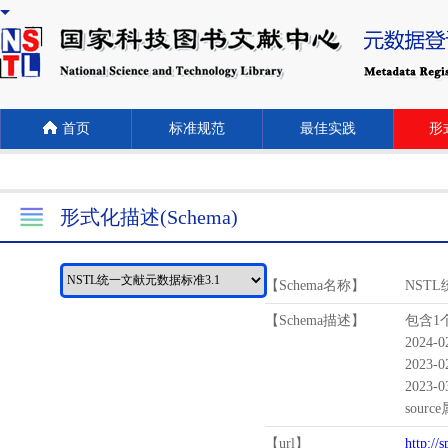
首页
标准规范
最佳实践
形式
形式化描述(Schema)
【Schema名称】
NST
【Schema描述】
包含1个
2024-
2023-
2023-
sour
【url】
http://