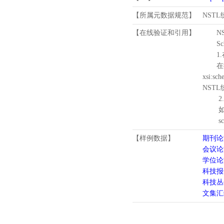
【所属元数据规范】
NST
【在线验证和引用】
N
Schema
1.
在待验证的
xsi:sc
NST
2.
如需引
schema
【样例数据】
期刊论
会议论
学位论
科技报
科技丛
文集汇