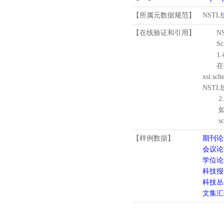
【所属元数据规范】
NST
【在线验证和引用】
N
Schema
1.
在待验证的
xsi:sc
NST
2.
如需引
schema
【样例数据】
期刊论
会议论
学位论
科技报
科技丛
文集汇