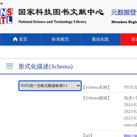
首页
标准规范
最佳实践
形式
形式化描述(Schema)
【Schema名称】
NST
【Schema描述】
包含1个
2024-
2023-
2023-
sour
【url】
http://