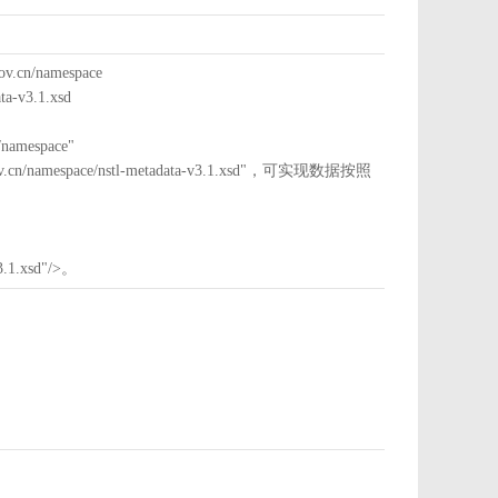
cn/namespace
a-v3.1.xsd
mespace"
nstl.gov.cn/namespace/nstl-metadata-v3.1.xsd"，可实现数据按照
3.1.xsd"/>。