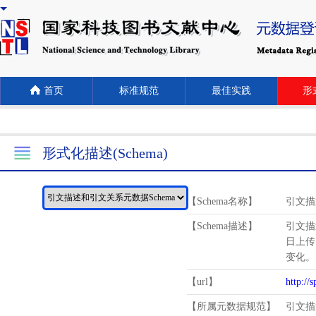
首页
标准规范
最佳实践
形式
形式化描述(Schema)
【Schema名称】
引文描
【Schema描述】
引文描
日上传
变化。
【url】
http://
【所属元数据规范】
引文描