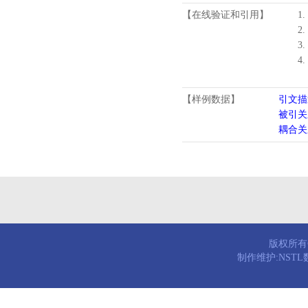
【在线验证和引用】
1.
2.
3.
4
【样例数据】
引文描
被引关
耦合关
版权所有© 
制作维护:NST