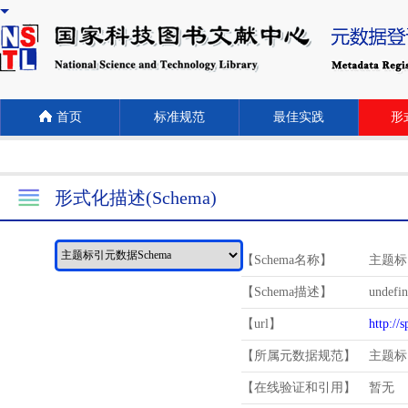
首页
标准规范
最佳实践
形式
形式化描述(Schema)
【Schema名称】
主题标
【Schema描述】
undefi
【url】
http://
【所属元数据规范】
主题标
【在线验证和引用】
暂无