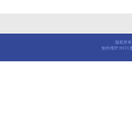
版权所有© 
制作维护:NST