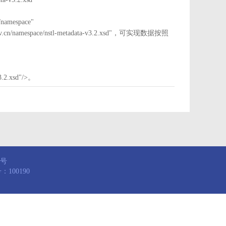
mespace"
nstl.gov.cn/namespace/nstl-metadata-v3.2.xsd"，可实现数据按照
3.2.xsd"/>。
8号
100190