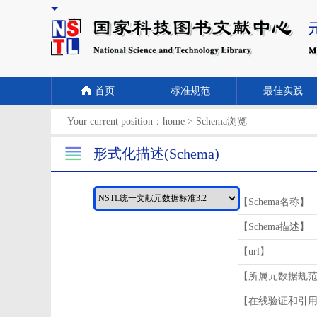
首页
标准规范
最佳实践
Your current position：
home
>
Schema浏览
形式化描述(Schema)
【Schema名称】
【Schema描述】
【url】
【所属元数据规
【在线验证和引