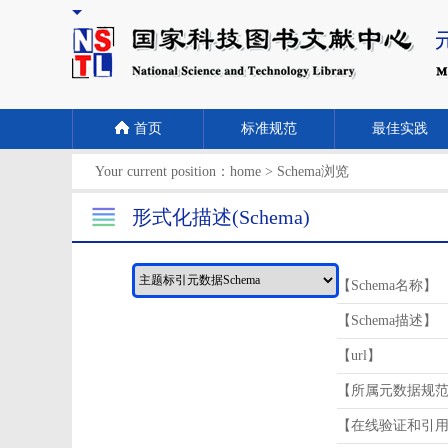
首页
标准规范
最佳实践
Your current position：
home
>
Schema浏览
形式化描述(Schema)
【Schema名称】
【Schema描述】
【url】
【所属元数据规
【在线验证和引