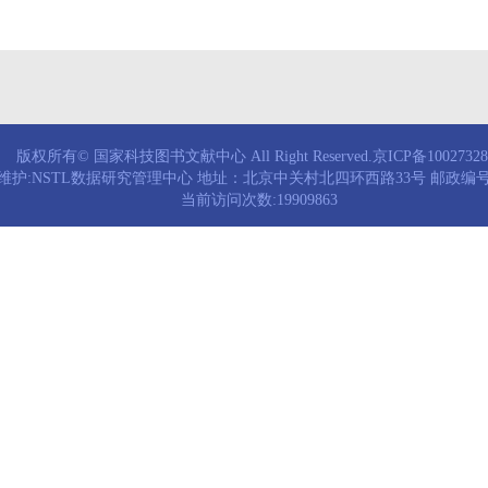
版权所有© 国家科技图书文献中心 All Right Reserved.京ICP备1002732
维护:NSTL数据研究管理中心 地址：北京中关村北四环西路33号 邮政编号：
当前访问次数:19909863