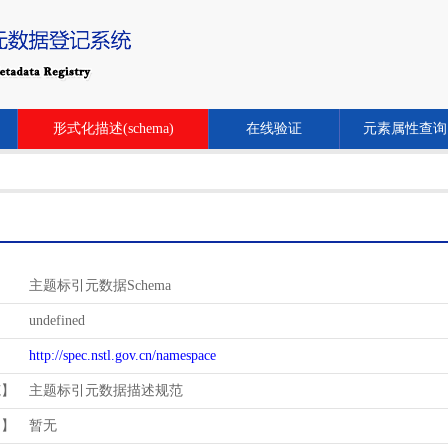
形式化描述(schema)
在线验证
元素属性查询
主题标引元数据Schema
undefined
http://spec.nstl.gov.cn/namespace
范】
主题标引元数据描述规范
用】
暂无