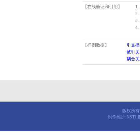
【在线验证和引用】
1.
2.
3.
4
【样例数据】
引文描
被引关
耦合关
版权所有© 
制作维护:NST