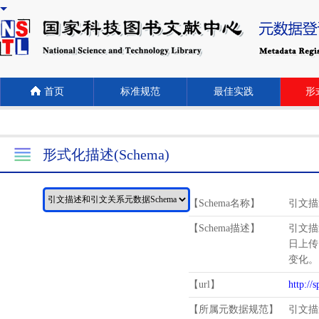
首页
标准规范
最佳实践
形式
形式化描述(Schema)
【Schema名称】
引文描
【Schema描述】
引文描
日上传
变化。
【url】
http://
【所属元数据规范】
引文描