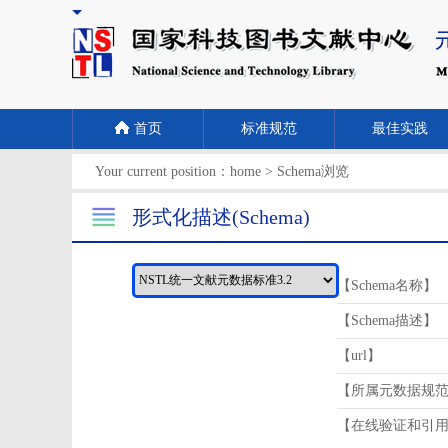
首页
标准规范
最佳实践
Your current position：
home
>
Schema浏览
形式化描述(Schema)
【Schema名称】
【Schema描述】
【url】
【所属元数据规
【在线验证和引