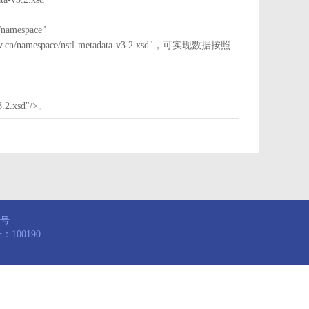
mespace"
nstl.gov.cn/namespace/nstl-metadata-v3.2.xsd"，可实现数据按照
3.2.xsd"/>。
8号
100190