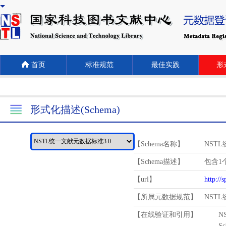
首页
标准规范
最佳实践
形式
形式化描述(Schema)
【Schema名称】
NST
【Schema描述】
包含1个
【url】
http://
【所属元数据规范】
NST
【在线验证和引用】
N
Schema