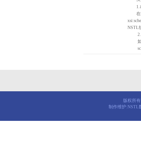
1.
在待验证的
xsi:sc
NST
2.
如需引
schema
版权所有© 
制作维护:NST