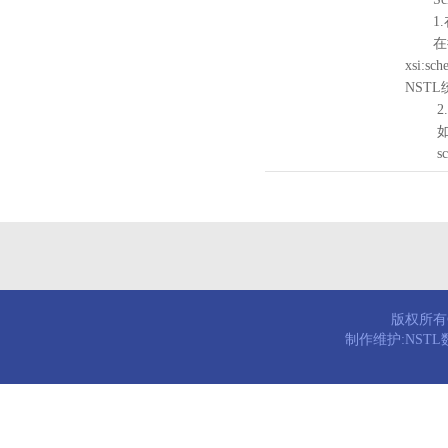
1.
在待验证的
xsi:sc
NST
2.
如需引
schema
版权所有© 
制作维护:NST