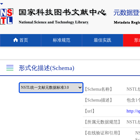
首页
标准规范
最佳实践
形式
形式化描述(Schema)
【Schema名称】
NST
【Schema描述】
包含1个
【url】
http://
【所属元数据规范】
NST
【在线验证和引用】
N
Schema