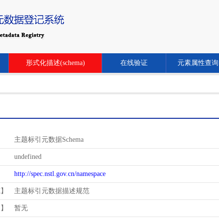
形式化描述(schema)
在线验证
元素属性查询
主题标引元数据Schema
undefined
http://spec.nstl.gov.cn/namespace
范】
主题标引元数据描述规范
用】
暂无