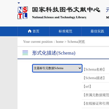
首页
标准规范
最佳实践
Your current position：
home
>
Schema浏览
形式化描述(Schema)
【Schema名称】
【Schema描述】
【url】
【所属元数据规
【在线验证和引