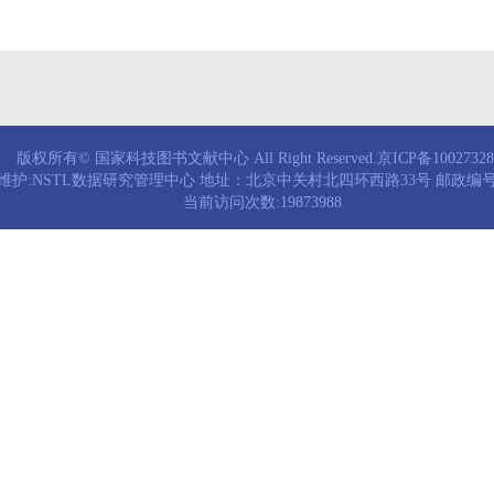
版权所有© 国家科技图书文献中心 All Right Reserved.京ICP备1002732
维护:NSTL数据研究管理中心 地址：北京中关村北四环西路33号 邮政编号：
当前访问次数:19873988