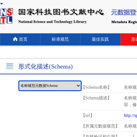
首页
标准规范
最佳实践
形式
形式化描述(Schema)
【Schema名称】
名称规
【Schema描述】
名称规
容，修
【url】
http://
【所属元数据规范】
名称规
【在线验证和引用】
1.