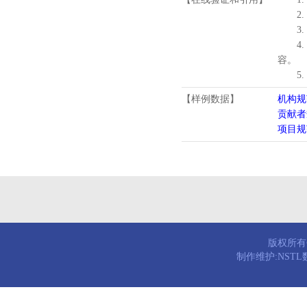
2.
3.
4
容。
5
【样例数据】
机构规
贡献者
项目规
版权所有© 
制作维护:NST