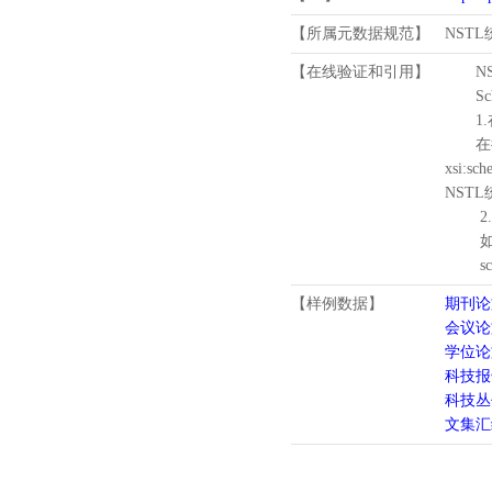
【所属元数据规范】
NST
【在线验证和引用】
N
Schema
1.
在待验证的
xsi:sc
NST
2.
如需引
schema
【样例数据】
期刊论
会议论
学位论
科技报
科技丛
文集汇