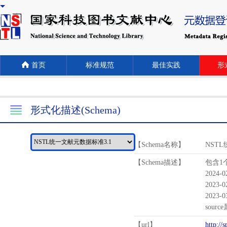
首页
标准规范
最佳实践
形式
形式化描述(Schema)
【Schema名称】
NST
【Schema描述】
包含1个
2024-
2023-
2023-
sour
【url】
http://