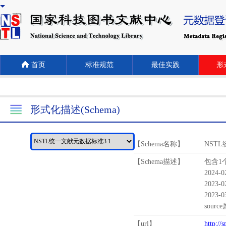
首页
标准规范
最佳实践
形式
形式化描述(Schema)
【Schema名称】
NST
【Schema描述】
包含1个
2024-
2023-
2023-
sour
【url】
http://