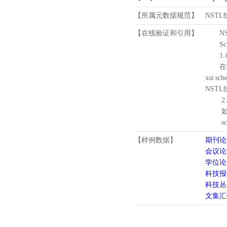
【所属元数据规范】
NST
【在线验证和引用】
N
Schema
1.
在待验证的
xsi:sc
NST
2.
如需引
schema
【样例数据】
期刊论
会议论
学位论
科技报
科技丛
文集汇