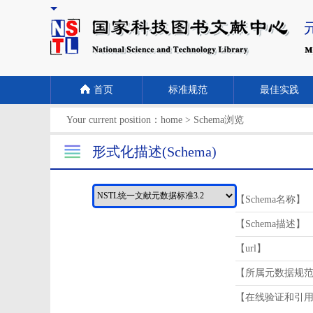
首页
标准规范
最佳实践
Your current position：
home
>
Schema浏览
形式化描述(Schema)
【Schema名称】
【Schema描述】
【url】
【所属元数据规
【在线验证和引