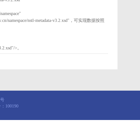
mespace"
nstl.gov.cn/namespace/nstl-metadata-v3.2.xsd"，可实现数据按照
3.2.xsd"/>。
8号
100190