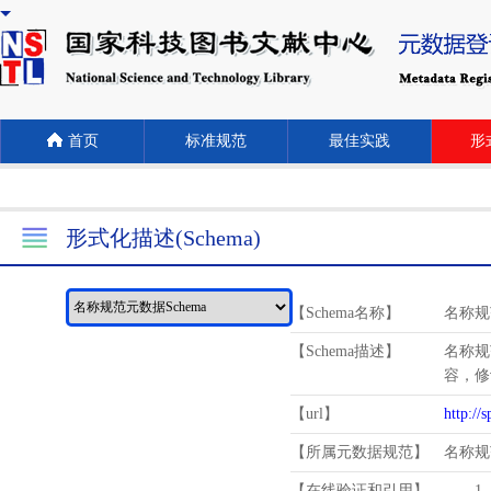
首页
标准规范
最佳实践
形式
形式化描述(Schema)
【Schema名称】
名称规
【Schema描述】
名称规
容，修
【url】
http://
【所属元数据规范】
名称规
【在线验证和引用】
1.