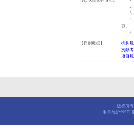
2.
3.
4
容。
5
【样例数据】
机构规
贡献者
项目规
版权所有© 
制作维护:NST