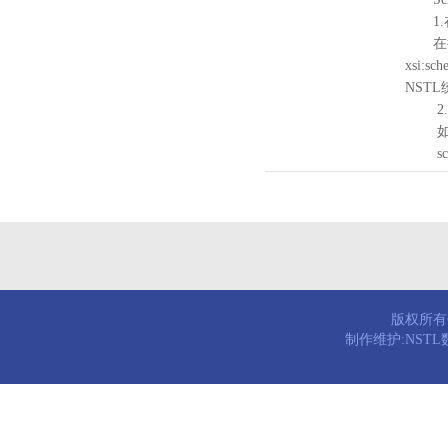
1.
在待验证的
xsi:sc
NST
2.
如需引
schema
版权所有© 
制作维护:NST