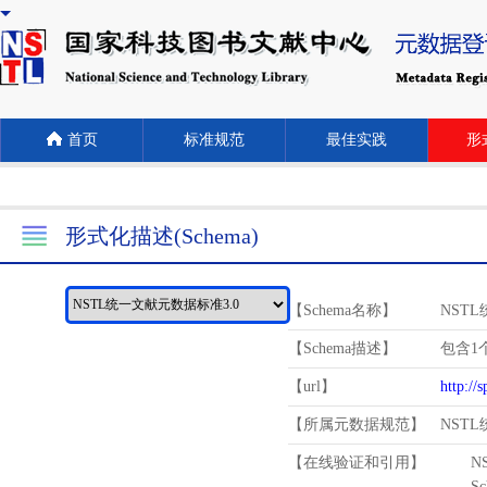
首页
标准规范
最佳实践
形式
形式化描述(Schema)
【Schema名称】
NST
【Schema描述】
包含1个
【url】
http://
【所属元数据规范】
NST
【在线验证和引用】
N
Schema