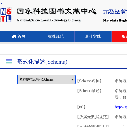
首页
标准规范
最佳实践
形式
形式化描述(Schema)
【Schema名称】
名称规
【Schema描述】
名称规
容，修
【url】
http://
【所属元数据规范】
名称规
【在线验证和引用】
1.