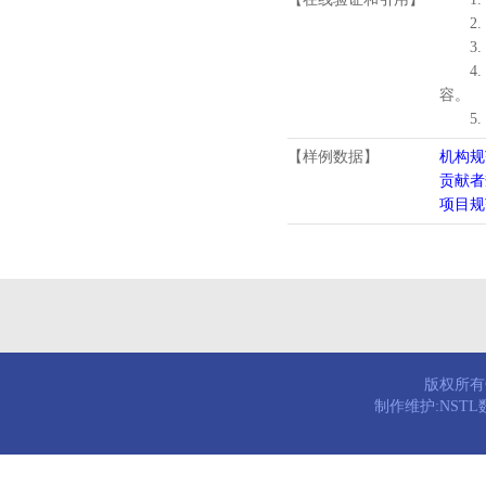
2.
3.
4
容。
5
【样例数据】
机构规
贡献者
项目规
版权所有© 
制作维护:NST