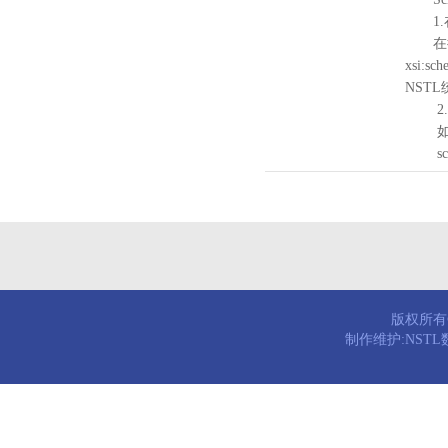
1.
在待验证的
xsi:sc
NST
2.
如需引
schema
版权所有© 
制作维护:NST