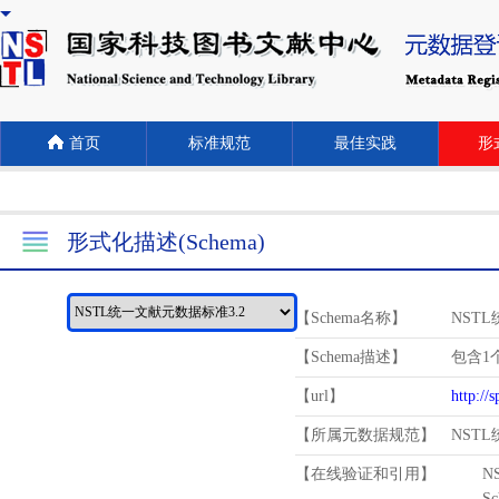
首页
标准规范
最佳实践
形式
形式化描述(Schema)
【Schema名称】
NST
【Schema描述】
包含1个
【url】
http://
【所属元数据规范】
NST
【在线验证和引用】
N
Schema