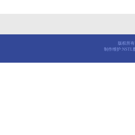
版权所有© 
制作维护:NST