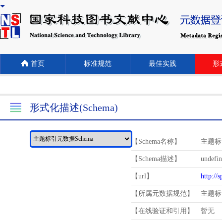
首页
标准规范
最佳实践
形式
形式化描述(Schema)
【Schema名称】
主题标
【Schema描述】
undefi
【url】
http://
【所属元数据规范】
主题标
【在线验证和引用】
暂无