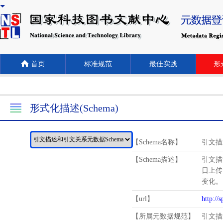
首页
标准规范
最佳实践
形式
形式化描述(Schema)
【Schema名称】
引文描
【Schema描述】
引文描
日上传
变化。
【url】
http://
【所属元数据规范】
引文描