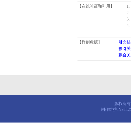
【在线验证和引用】
1.
2.
3.
4
【样例数据】
引文描
被引关
耦合关
版权所有© 
制作维护:NST