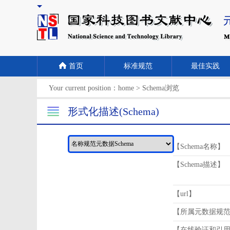
首页
标准规范
最佳实践
Your current position：
home
>
Schema浏览
形式化描述(Schema)
【Schema名称】
【Schema描述】
【url】
【所属元数据规
【在线验证和引