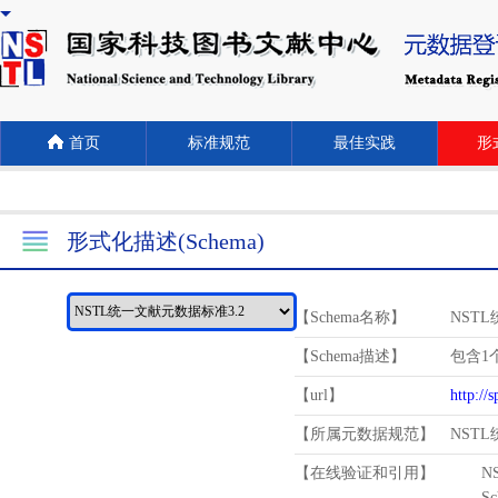
首页
标准规范
最佳实践
形式
形式化描述(Schema)
【Schema名称】
NST
【Schema描述】
包含1个
【url】
http://
【所属元数据规范】
NST
【在线验证和引用】
N
Schema