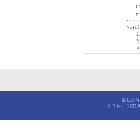
1.
在待验证的
xsi:sc
NST
2.
如需引
schema
版权所有© 
制作维护:NST