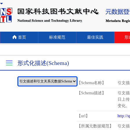
首页
标准规范
最佳实践
形式
形式化描述(Schema)
【Schema名称】
引文描
【Schema描述】
引文描
日上传
变化。
【url】
http://
【所属元数据规范】
引文描