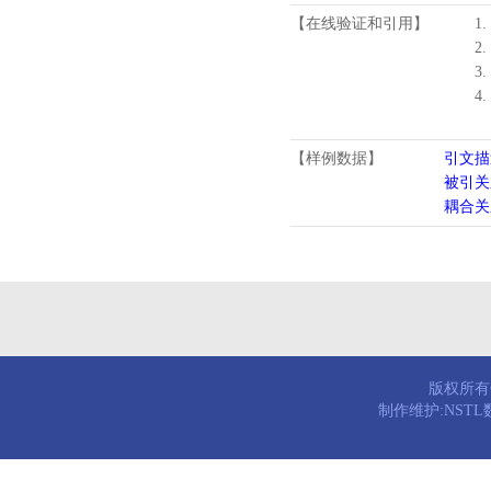
【在线验证和引用】
1.
2.
3.
4
【样例数据】
引文描
被引关
耦合关
版权所有© 
制作维护:NST