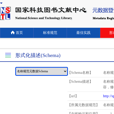
首页
标准规范
最佳实践
形式
形式化描述(Schema)
【Schema名称】
名称规
【Schema描述】
名称规
容，修
【url】
http://
【所属元数据规范】
名称规
【在线验证和引用】
1.