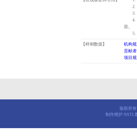
2.
3.
4
容。
5
【样例数据】
机构规
贡献者
项目规
版权所有© 
制作维护:NST