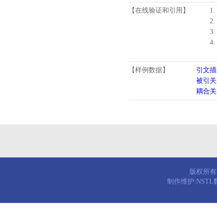
【在线验证和引用】
1.
2.
3.
4
【样例数据】
引文描
被引关
耦合关
版权所有© 
制作维护:NST