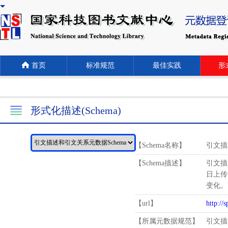
首页
标准规范
最佳实践
形式
形式化描述(Schema)
【Schema名称】
引文描
【Schema描述】
引文描
日上传
变化。
【url】
http://
【所属元数据规范】
引文描